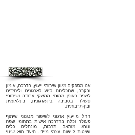
קידום יעדים ארגוניים, אישיים ולאומיים,
באמצעות גישור על פערים בין
תרבותיים.
שיפור דרמטי בביצועים בנקודות
הממשק עם שותפים מחו"ל, המניבים
הישגים ותפוקות מדידים עבור הלקוח.
מה אנחנו עושים?
אנו מספקים מגוון שירותי ייעוץ, הדרכה, אימון
ובקרה, שתכליתם סיוע לארגונים וליחידים
לשפר באופן מהותי ממשקי עבודה ושיתופי
פעולה בסביבה בין-ארגונית, בינלאומית
ובין-תרבותית.
החל מייעוץ ארגוני לשיפור מנגנוני שיתוף
פעולה וכלה בהדרכה אישית בתחומי שפה
ונוהג מותאם תרבות, מונחלים כלים
ושיטות ליישום עצמי מיידי. היעד הוא שינוי