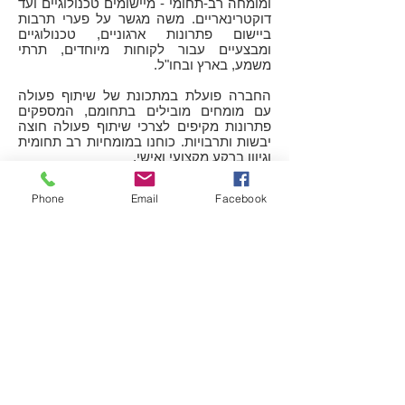
ומומחה רב-תחומי - מיישומים טכנולוגיים ועד
דוקטרינאריים. משה מגשר על פערי תרבות
ביישום פתרונות ארגוניים, טכנולוגיים
ומבצעיים עבור לקוחות מיוחדים, תרתי
משמע, בארץ ובחו"ל.
החברה פועלת במתכונת של שיתוף פעולה
עם מומחים מובילים בתחומם, המספקים
פתרונות מקיפים לצרכי שיתוף פעולה חוצה
יבשות ותרבויות. כוחנו במומחיות רב תחומית
וגיוון ברקע מקצועי ואישי.
פירוט רקע אישי - באנגלית
Phone
Email
Facebook
עקרונות מובילים
מיקוד בלקוח
משימתנו היא קידום מטרות הלקוח ע"י
הקניית כלים ישימים והעצמת יכולותיו
העצמיות. שביעות רצון הלקוח היא המדד
המוביל להצלחה.