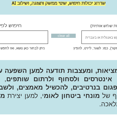
שדרוג יכולות חיפוש, שינוי ממשק ותצוגה, ושילוב AI
חיפוש לפי
ת שלוש אותיות)
clear all
ר), כמו: לשגר, ליירט, להפיץ
ניתן לבחור כאן נושא, ואז לחפש
ציאות, ומעצבות תודעה למען השפעה ע
אינטרסים ולסחוף ולרתום שותפים
, 
גום בנרטיבים, להכשיל מאמצים, ולשב
יף של
מונחי ביטחון לאומ
י, למען יצירת
מכ
לאכה.