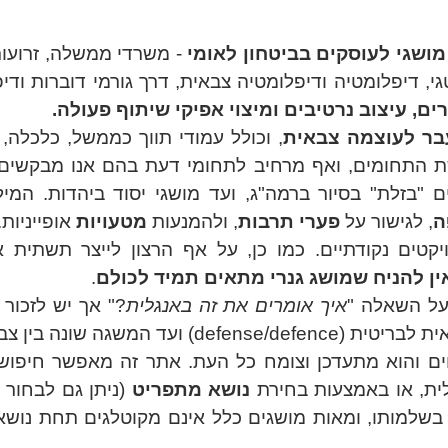
ושגי לעוסקים בביטחון לאומי
- משרדי ממשלה, זרועות 
, דיפלומטיה ודיפלומטיה צבאית, דרך גורמי דוברות ודיפ
ים, עיצוב נרטיבים ומיצוי אפיקי שיתוף פעולה.
עבר לעוצמה צבאית
, וכולל עמודי תווך כממשל, כלכלה,
ת התחומים, ואף מרחיב לתחומי דעת בהם אנו מבקשים ל
ים "בזלת" בסיור ברמה"ג, ועד מושגי יסוד ביהדות. המי
ה
, לגישור על
פערי תרבות
, ולהמנעות
מטעויות
אופייניות.
ויקטים נקודתיים. כמו כן, על אף הרצון לייצר תשתית 
ין להניח שמושג גנרי מתאים תמיד לכולם
.
 על השאלה "
איך אומרים את זה באנגלית
?" אך יש לזכור 
גה שונה בין צבא ארה"ב לנאט"ו.
ים והוא מתעדכן וצומח כל העת. אתר זה מאפשר חיפו
לית, או באמצעות בחירת
נושא מתפריט
(ניתן גם לבחור נ
 בשלמותו, ומאות מושגים כלל אינם מקוטלגים תחת נושא