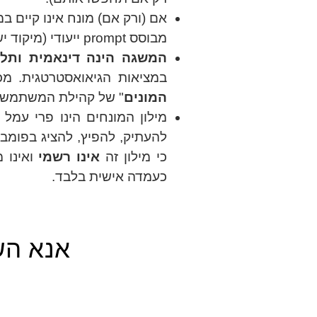
אם (ורק אם) מונח אינו קיים ב
מבוסס prompt ייעודי (מיקוד ישראלי ודגשים פיזיים ותוכניים אחרים). יודגש שאין לעורך המילון אחריות לתוכן זה.
המשגה הינה דינאמית ותל
במציאות הגיאואסטרטגית. מכא
המונים
" של קהילת המשתמשים 
מילון המונחים הינו פרי עמל 
להעתיק, להפיץ, להציג בפומב
כי מילון זה
אינו רשמי
ואינו 
כעמדה אישית בלבד.
אנא הש