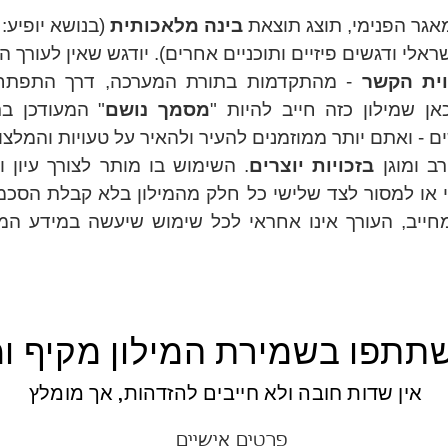
מאגר הפנימי, תוצג תוצאת
בינה מלאכותית
(בנושא יופיע: AI KNOWLEDGE).
וית הקשר
- מהתקדמות בתורת המערכה, דרך התפתחות 
ן שמילון כזה חייב להיות "
מסמך נושם
" המעודכן בר
- ואתם יותר ממוזמנים להעיר ולהאיר על טעויות והמלצו
רב ומוגן
בזכויות יוצרים
. השימוש בו מותר לצורך עיון וב
י או למסור לצד שלישי כל חלק מהמילון בלא קבלת הסכמה
מחייב, העורך אינו אחראי לכל שימוש שיעשה במידע המופ
תתפו בשמירת המילון מקיף ומ
אין שדות חובה ולא חייבים להזדהות, אך מומלץ
פרטים אישיים