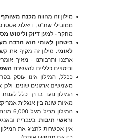
מילו
ן
זה מהווה
מכנה משותף מ
ממובילי שת"פ, דיאלוג אסטרטגי
מחקר - למען
דיוק וליטוש מסר
ביטחון לאומי הוא הרבה מ
לאומי
. מילון זה מקיף את קש
ארצנו ותרבותנו - מאיך אומר
וביטויים כלליים להעשרת
השפ
ככלל, המילון אינו עוסק בפר
משמשים ארגונים שונים, ולכן
א
המילון נועד בדרך כלל לענות
מאיות שונה בין אנגלית אמריקאית לבריטית (defense/defence) ועד המש
המילון מכיל מעל 6,000
מונח
וראשי תיבות
, בעברית ובאנג
אין אפשרות להציג את המילון
רק אם תחפשו אותם).