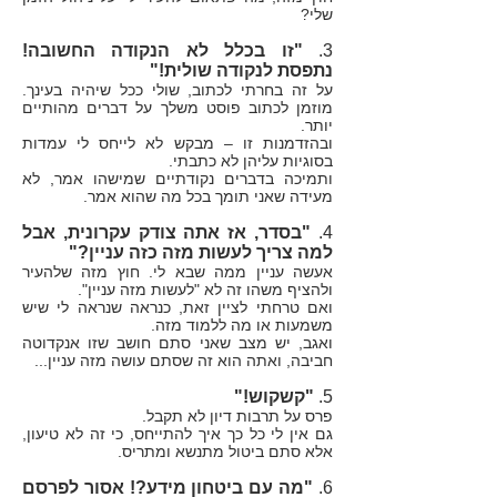
שלי?
3.
"זו בכלל לא הנקודה החשובה!
נתפסת לנקודה שולית!"
על זה בחרתי לכתוב, שולי ככל שיהיה בעינך.
מוזמן לכתוב פוסט משלך על דברים מהותיים
יותר.
ובהזדמנות זו – מבקש לא לייחס לי עמדות
בסוגיות עליהן לא כתבתי.
ותמיכה בדברים נקודתיים שמישהו אמר, לא
מעידה שאני תומך בכל מה שהוא אמר.
4.
"בסדר, אז אתה צודק עקרונית, אבל
למה צריך לעשות מזה כזה עניין?"
אעשה עניין ממה שבא לי. חוץ מזה שלהעיר
ולהציף משהו זה לא "לעשות מזה עניין".
ואם טרחתי לציין זאת, כנראה שנראה לי שיש
משמעות או מה ללמוד מזה.
ואגב, יש מצב שאני סתם חושב שזו אנקדוטה
חביבה, ואתה הוא זה שסתם עושה מזה עניין...
5.
"קשקוש!"
פרס על תרבות דיון לא תקבל.
גם אין לי כל כך איך להתייחס, כי זה לא טיעון,
אלא סתם ביטול מתנשא ומתריס.
6.
"מה עם ביטחון מידע?! אסור לפרסם