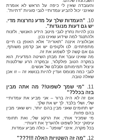
השבלונות שלהם.
והעובדה שאין לי כיפה על הראש לא אומרת
שאינני יכול להביע עמדותיי לגבי סוגיות "דתיות".
10.
"העמדות שלך על מדע נחרצות מדי.
יש גם דעות מנוגדות".
נכון להיות נחרץ לגבי מיטב הידע האנושי, ולזנוח
ולהתנגד למה שידוע שאינו נכון.
אבולוציה איננה "תאוריה" אלא האופן בו חיים
מתפתחים. לנו ולקופים יש אב קדמון משותף,
גם אם קשה לך לשמוע את זה.
מה שאינו עובר את מבחן השיטה המדעית, הוא
במקרה הטוב פולקלור, ובמקרה הרע שרלטנות
וניצול תמימותם וסבלם של אנשים.
לגבי כמה מנומס ועדין להיות בנושא זה – זו אכן
שאלה טובה.
11.
"מי שמך לשפוט!? מה אתה מבין
בזה בכלל?"
אם זה לא היה ברור – אני מביע את עמדותיי
שלי, ושלי בלבד. לך יש את שלך.
יש תחומים שאני מבין בהם יותר, ויש שאני מבין
בהם פחות.
מי שמכיר אותי, את הרקע שלי, ואת תחומי
עיסוקי יכול לשפוט ולהעריך את דעותיי.
בכל מקרה, אינני "שופט" – כולה מביע עמדות.
12.
"מה זה השטויות האלה !!!???"