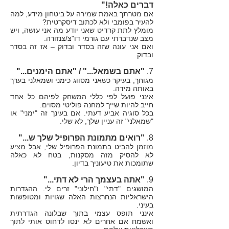
דברים כאלה!"
אם מטרתך באמת שמירה על ביטחון מידע, למה
להעיר בפומבי ולא לכתוב דיסקרטית?
מומלץ לתת קרדיט שאני יודע מה אני עושה, ויש
מצב שנדברתי עם גורמי דו"צ/צנזורה.
ואם אני עונה שזה בסדר ובדוק – אז זה בסדר
ובדוק.
7.
"אתם בשמאל..." / "אתם הימנים..."
מגוחך, בעיקר כשאני מסווג כימני ושמאלני בערך
באותה מידה.
אינני פועל לפי כללי המשחק לפיהם כל אחד
חייב להיות שייך למחנה פוליטי מסוים.
בכל סוגיה אביע דעתי. אם בעינך זה "ימני" או
"שמאלני" זה עניין שלך, לא שלי.
8.
"רואים מתמונת הפרופיל שלך ש..."
מוזמן להביט בתמונת הפרופיל שלי, אבל מציע
לא להסיק מזה מסקנות, בטח לא כאלה
שתומכות את טיעוניך בדיון.
9.
"אתה בעצמך הרי לא דתי..."
המושגים "דתי" ו"חילוני" זרים לי. ההגדרות
הישראליות הנחרצות האלה שגויות ומטופשות
בעיני.
אינני תופס עצמי בתוך שבלונה הגדרתית
ואשמח אם אחרים לא ינסו לדחוס אותי לתוך