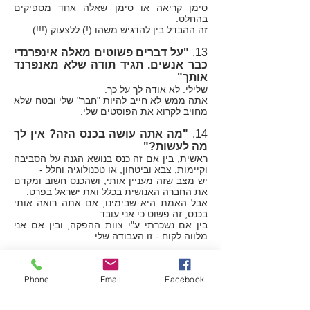
סימן קריאה או סימן שאלה אחד מספיקים
בהחלט.
זה ההבדל בין להדגיש משהו (!) ללצעוק (!!!).
13.
"על דברים פשוטים מאלה אינפרנדי
כבר אנשים. תגיד תודה שלא מאנפרנד
אותך"
שלילי. לא אודה לך על כך.
אתה ממש לא חייב להיות "חבר" שלי ובטח שלא
מחויב לקרוא את הפוסטים שלי.
14.
"מה אתה עושה בכנס הזה? אין לך
מה לעשות?"
ראשית, בין אם זה כנס בנושא הגנה על הסביבה
וקיימות, צבא וביטחון, או טכנולוגיה וחלל -
יש מצב שזה מעניין אותי, ושהכנס חשוב ומקדם
את החברה האנושית בכלל ואת ישראל בפרט.
אבל האמת היא שבימינו, אם אתה רואה אותי
בכנס, זה פשוט כי אני עובד.
בין אם נשכרתי ע"י צוות ההפקה, ובין אם אני
מלווה לקוח - זו העבודה שלי.
15.
"מעניין שלא ראיתי אותך אף פעם
מגיב ככה כשזה נגע לצד השני!"
Phone
Email
Facebook
אין לי "צד" ואני מתייחס רק לגופו של עניין.
אני לא עובד באו"ם ולא מחוייב להגיב באופן
מאוזן על פי צדדים.