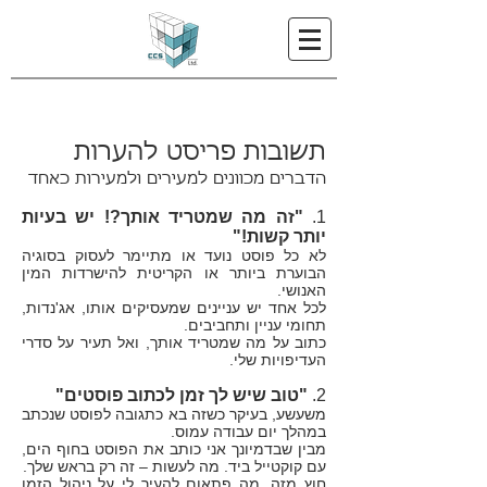
תשובות פריסט להערות
הדברים מכוונים למעירים ולמעירות כאחד
1.
"זה מה שמטריד אותך?! יש בעיות
יותר קשות!"
לא כל פוסט נועד או מתיימר לעסוק בסוגיה
הבוערת ביותר או הקריטית להישרדות המין
האנושי.
לכל אחד יש עניינים שמעסיקים אותו, אג'נדות,
תחומי עניין ותחביבים.
כתוב על מה שמטריד אותך, ואל תעיר על סדרי
העדיפויות שלי.
2.
"טוב שיש לך זמן לכתוב פוסטים"
משעשע, בעיקר כשזה בא כתגובה לפוסט שנכתב
במהלך יום עבודה עמוס.
מבין שבדמיונך אני כותב את הפוסט בחוף הים,
עם קוקטייל ביד. מה לעשות – זה רק בראש שלך.
חוץ מזה, מה פתאום להעיר לי על ניהול הזמן