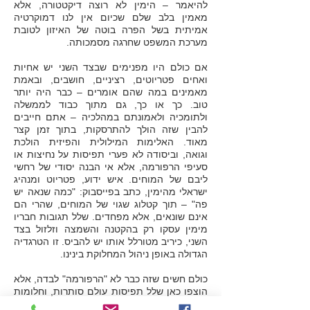
להיאמר – הימין לא רוצה דיקטטורה, אלא
מאמין בלב שלם שכיום אין לנו דמוקרטיה
אמיתית בשל הפרה בוטה של האיזון לטובת
מערכת המשפט שחרגה מסמכותה.
אם כולם היו מפנימים שבצד השני יש אחיות
ואחים פטריוטים, רציניים, חושבים, ובאמת
מאמינים במה שהם אומרים – כבר היה יותר
טוב. כך או כך, גם מתוך כבוד לממשלה
ולתומכיה ולאמונתם במהלכיה – אתם חייבים
להבין שזה הולך להתרסקות, בתוך זמן קצר
מאוד. האלימות המילולית והפיזית הולכת
וגואה, וביסודה לא פערי תפיסות על נחיצות או
סעיפי הרפורמה, אלא אי הבנה יסודי של רחשי
ליבם של המוחים. איש ידוע, פטריוט ומנהיג
ישראלי מהימין, כתב בפייסבוק: "כמה שנאה יש
פה" – תוך קטלוג שגוי של המוחים, שהרי הם
אינם שונאים, אלא מפחדים. שלל תגובות חבריו
מימין עסקו רק בהקטנה והשמצה וזלזול בצד
השני, כיריב מטורלל אותו יש להביס. זו הטרגדיה
הגדולה באופן ניהול המחלוקת בינינו.
כולם חשים שזה כבר לא "הרפורמה" לבדה, אלא
הוצפו כאן שלל תפיסות עולם סותרות, וחלומות
שונים על זהות המדינה, וגם פערים עמוקים