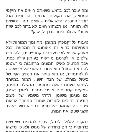
ומה עובר לכם בראש כשאתם רואים את היקפי
המחאה, את הקולות הרמים והברורים מכל
רובדי החברה הישראלית - שאם תהיו נחושים
ולא תוותרו, אז תנצחו? האם לא ברור לכם שזה
אבוד? שכולנו ביחד בדרך לריסוק?
טענות על "קמפיין ממומן ומתוזמן" תמוהות ולא
מפחיתות כהוא זה מאותנטיות המחאה. בכל
מאבק אידיאולוגי מעורבים קמפיינרים, ולהדפיס
שלטים או לפרסם מודעות בעיתון עולה כסף.
אבל הנרטיב כאילו המונים ברחובות כי "שטפו
להם את המוח" הוא פתרון פשטני של מי שקשה
לו להתמודד, אז הוא בוחר את הנתיב הקל של
ביטול מוחלט של הצד השני. תמוה במיוחד
לשמוע טענות כאלה מתומכי ממשלת נתניהו,
שמקיים קמפיינים אדירי ממדים לאורך שנים,
עם מנגנון משומן, תרתי משמע, של עיצוב
תודעה. חייבים להודות שמוזר במיוחד לראות
ציבור כה הומוגני של תומכי נתניהו טוען שלצד
השני שטפו את המוח.
במקום לזלזל ולבטל, עדיף להפנים שאנשים
ברחובות כי הם בחרדה של ממש ולא כי מישהו