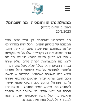
ממשלת נתניהו ותומכיה - מה חשבתם?
ראובן בן שלום (רב"ש)
20/3/2023
מה ציפיתם? שאיתמר בן גביר יהיה השר
הממונה על ביטחון הפנים, והכל יהיה בסדר? לא
עלתה במוחכם המחשבה שעבריין, גזען,
תומך
טרור, שבנה את כל הקריירה שלו על פרובוקציות
- הוא לא בדיוק האיש המתאים? לא תהיתם
לרגע מה המשמעות לקחת אדם שלא שירת
בכוחות הביטחון או בכלל, שלא ניהל שום דבר –
ולמנותו לאחראי על גוף ביטחוני גדול ומורכב
ורגיש כמו משטרת ישראל? וברצינות – מישהו
מכם חשב שהוא יצליח פתאום להתנהג אחרת
ולדבר אחרת? ונראה לכם הגיוני שהוא ימשיך
להתנהג כמו שהוא תמיד מתנהג – וכולם יהיו
סבבה עם זה? אפילו מי שאוהב את איתמר
ומאמין בו, יכול להבין שמבחינה ערכית קשה
לציבור גדול לקבל אותו ואת משנתו.