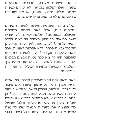
חייהם מייצגים אג'נדה, מדברים ומתנהגים
בשמה, ועלו לשלטון בזכותה, לא יכולים לצפות
שכ
מה
מילים ישכנעו אותנו, או את שותפינו
בעולם שהם לא מי שאנחנו יודעים שהם.
ומילא בזירה הפנימית אפשר להיות תמימים
ומניפולטיביים, אבל האם באמת חשבתם
שהעולם מטומטם? שלאמריקאים לא יפריע
ששר במשרד הביטחון מצהיר על רצונו לבצע
פשעי מלחמה? "עונש מוות למחבלים" זה סלוגן
של נער גבעות פרחח, ללא אחריות לאומית. אבל
אשכרה לקדם חוק כזה? ועוד להצהיר במפורש
שהכוונה היא להוציא כעת מאות אנשים מכלאם
ולהוציא אותם להורג – ולא לחשוב שיהיו לכך
השלכות דרמטיות, מהזירה הבינ"ל ועד האזורית
והפנימית?
האם נראה לכם סביר שעבריין סדרתי כמו אריה
דרעי, אברך חסר כל שהפך בעודו איש ציבור
לאיל נדל"ן מיליונר, עבריין שישב, יחזור שוב ושוב
לזירת הפשע וכולנו נקבל אותו כמנהיג ראוי? כן
התחייב לפרוש או לא התחייב לפרוש - זו נקודה
שולית. שקרן פתולוגי ומניפולטור נכלולי שפועל
כדי להנציח את נחשלות המגזר שלו על מנת
לשמר את כוחו הפוליטי, ששם בצל בעיניים כדי