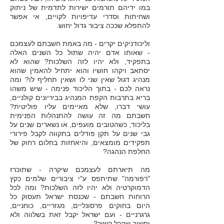
במו ידיהם תורמים ישירות לתדמית של ניתוק
ושחיתות וסדרי עדיפויות לקויים, אי אפשר
להתפלא שככה ציבור גדול יחוש.
וליכודניקים יקרים - מה באמת חשבתם לעצמכם
- שאותו אדם יהיה שתול כל השנים האלה
בתפקיד, ולא יהיו לזה השלכות? שהוא לא
יסתאב ויקהו חושיו והוא יתחיל להאמין שהוא
מנהיג דגול שאין שני לו ושאין תחליף לו? ומה
נראה לכם - בתוך הליכוד פנימה - שיש משהו
בריא בתרבות הקפת המנהיג בביריונים קולניים,
עושי דברו, שלא מאיימים עליו פוליטית?
חשבתם מה זה עושה להתנהלות הפנימית
בליכוד, כשהטובים מועפים, או נשארים שנים על
גבי שנים על תקן פודלים בתקווה לקבל פירורי
תפקידים מומצאים, והיאחזות בחלום רחוק של
החלפת הנהגה?
מה תיארתם לעצמכם שיקרה - שתוכרז
"רפורמה" שתיתפס ע"י ציבורים שלמים כקץ
הדמוקרטיה ולא יהיו לזה השלכות? ומה לכל
הרוחות חשבתם - שכנסת ישראל תעסוק כל
היום בחוקים פרסונליים, מגזריים, כוחניים,
גרגרניים - ועם ישראל יקבל זאת בשלווה ולא
יחשוב שהכל קשור?