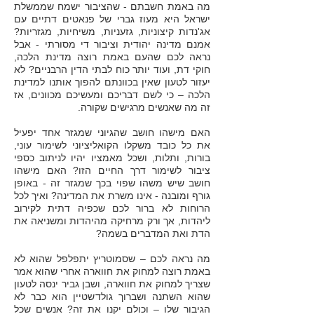
מה באמת חשבתם - שהציבור ישמח שממשלת
ישראל היא מעוז גברי של פנאטים דתיים עם
אג'נדות קיצוניות, גזעניות, משיחיות, מגזריות?
אמנם מדינה יהודית וציבור די מסורתי - אבל
נראה לכם שהעם באמת רוצה מדינת הלכה,
חוקי דת, ועוד יותר כוח לבתי הדין הרבניים? לא
יעזור לטעון שאין בכוונתם להפוך אותנו למדינת
הלכה – כי לשם דבריכם ומעשיכם מכוונים, אז
זה מה שאנשים מרגישים שקורה.
האם מישהו חושב שהגיוני שמגזר אחד יפעיל
את כל כובד משקלו הקואליציוני לשימו
ר עוני,
בורות, ותלות, ושכל מאמציו יהיו לניתוב כספי
ציבור לשימור דרך החיים הזו? האם מישהו
חושב שיש משהו שפוי בכך שמגזר זה - באופן
גורף ומובנה - אינו משרת את המדינה? ואיך לכל
הרוחות לא ברור לכם שכפיה דתית לקירוב
ליהדות, אך ורק מרחיקה מהיהדות ומשניאה את
הדת ואת המדברים בשמה?
מה נראה לכם – שסמוטריץ יתפלפל שהוא לא
באמת רוצה למחוק את חווארה אחרי שהוא אמר
שצריך למחוק את חווארה, ושבן גביר ינסה לטעון
שהוא השתנה ושברוך גולדשטיין הוא כבר לא
הגיבור שלו – וכולם יקנו את זה? אנשים שכל