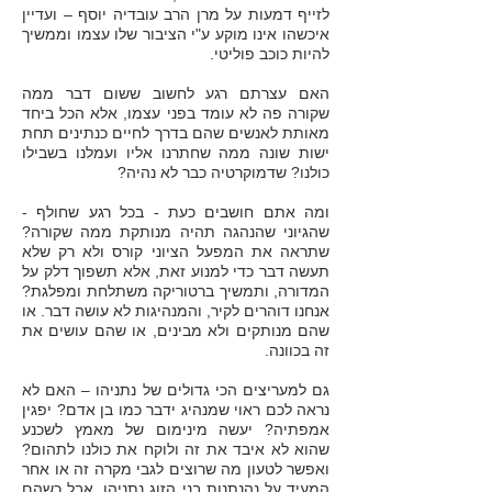
לזייף דמעות על מרן הרב עובדיה יוסף – ועדיין
איכשהו אינו מוקע ע"י הציבור שלו עצמו וממשיך
להיות כוכב פוליטי.
האם עצרתם רגע לחשוב ששום דבר ממה
שקורה פה לא עומד בפני עצמו, אלא הכל ביחד
מאותת לאנשים שהם בדרך לחיים כנתינים תחת
ישות שונה ממה שחתרנו אליו ועמלנו בשבילו
כולנו? שדמוקרטיה כבר לא נהיה?
ומה אתם חושבים כעת - בכל רגע שחולף -
שהגיוני שהנהגה תהיה מנותקת ממה שקורה?
שתראה את המפעל הציוני קורס ולא רק שלא
תעשה דבר כדי למנוע זאת, אלא תשפוך דלק על
המדורה, ותמשיך ברטוריקה משתלחת ומפלגת?
אנחנו דוהרים לקיר, והמנהיגות לא עושה דבר. או
שהם מנותקים ולא מבינים, או שהם עושים את
זה בכוונה.
גם למעריצים הכי גדולים של נתניהו – האם לא
נראה לכם ראוי שמנהיג ידבר כמו בן אדם? יפגין
אמפתיה? יעשה מינימום של מאמץ לשכנע
שהוא לא איבד את זה ולוקח את כולנו לתהום?
ואפשר לטעון מה שרוצים לגבי מקרה זה או אחר
המעיד על נהנתנות בני הזוג נתניהו, אבל כשהם