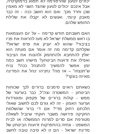
יכולים לטעון שהרפורמה לא תפגע בדמוקרטיה,
אבל אינכם יכולים לטעון שהצד השני לא מאמין
שכן וחרד מכך. ואם הוא חושב ככה - זה כבר
מאבק קיומי, ואנשים לא יקבלו את שלילת
החופש שלהם.
האם חשבתם חודש קדימה – על יום העצמאות
בו ראש ממשלת ישראל לא מעז להראות את פניו
בציבור? שהוא לא יעניק את פרס ישראל?
שקלתם קדימה מה זה אומר אם מעתה הוא
יאלץ להתחבא ולהתחמק ולהונות את הציבור
ואפילו את זרועות הביטחון? מישהו חשב כמה
זמן אפשר להמשיך להתנהל ככה? נניח
ש"תנצחו" – אז מה? נתניהו ינהל את המדינה
מאיזה בונקר?
כשאתם רואים סימנים ברורים לכך שכוחות
הביטחון - המשטרה וצה"ל, כבר בערעור של
ממש - קולות ברורים של פקפוק ומוטרדות
וערעור האמון - זה לא גורם לכם לחשוב שאולי
הלכתם רחוק מדי? אם די ברור שהשלמת
החקיקה פירושה משבר חוקתי שיוביל לשאלה
מטורפת אם סרים למרות הממשלה או לבית
המשפט - ונחזה בהתפרקות זרועות הביטחון של
מדינת ישראל - הם זו לא סיבה טובה לחשב