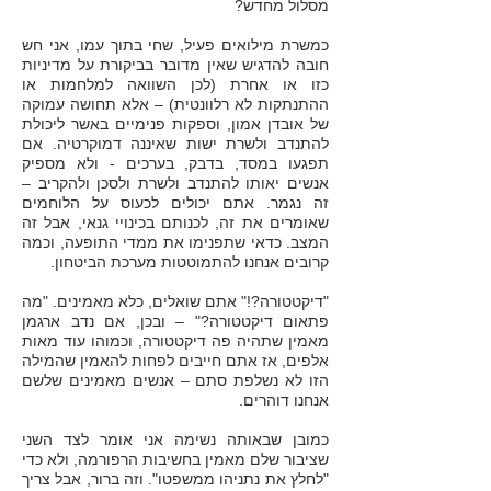
מסלול מחדש?
כמשרת מילואים פעיל, שחי בתוך עמו, אני חש
חובה להדגיש שאין מדובר בביקורת על מדיניות
כזו או אחרת (לכן השוואה למלחמות או
ההתנתקות לא רלוונטית) – אלא תחושה עמוקה
של אובדן אמון, וספקות פנימיים באשר ליכולת
להתנדב ולשרת ישות שאיננה דמוקרטיה. אם
תפגעו במסד, בדבק, בערכים - ולא מספיק
אנשים יאותו להתנדב ולשרת ולסכן ולהקריב –
זה נגמר. אתם יכולים לכעוס על הלוחמים
שאומרים את זה, לכנותם בכינויי גנאי, אבל זה
המצב. כדאי שתפנימו את ממדי התופעה, וכמה
קרובים אנחנו להתמוטטות מערכת הביטחון.
"דיקטטורה?!" אתם שואלים, כלא מאמינים. "מה
פתאום דיקטטורה?" – ובכן, אם נדב ארגמן
מאמין שתהיה פה דיקטטורה, וכמוהו עוד מאות
אלפים, אז אתם חייבים לפחות להאמין שהמילה
הזו לא נשלפת סתם – אנשים מאמינים שלשם
אנחנו דוהרים.
כמובן שבאותה נשימה אני אומר לצד השני
שציבור שלם מאמין בחשיבות הרפורמה, ולא כדי
"לחלץ את נתניהו ממשפטו". וזה ברור, אבל צריך