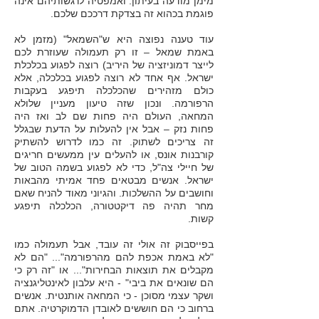
מימן מודעה בעיתון. ואמפטיה לרגשותיהם אינה
פוגמת בכהוא זה בצדקת דרככם שלכם.
עוד טענה נפוצה היא ש"השמאל" (מזמן לא
באמת שמאל – זו רק תעמולה שעוזרת לכם
לייצר דמוניזציה של היריב) רוצה לפגוע בכלכלת
ישראל. אף אחד לא רוצה לפגוע בכלכלה, אלא
כולם מזהירים שהכלכלה תיפגע בעקבות
הרפורמה. ונכון שזה טיעון מעניין שלולא
המחאה, העולם היה פחות שם לב ואז היה
פחות נזק – אבל אין להעלות על הדעת שבגלל
זה צריכים לשתוק. זה כמו לדרוש להשתיק
קורבנות אונס, או להעלים עין ממעשים חריגים
של חיילי צה"ל, כדי לא לפגוע בשמה הטוב של
ישראל. אנשים מבטאים פחד אמיתי מהבאות
וחושבים על ההשלכות. והגיוני מאוד להניח שאם
מחר תהיה פה דיקטטורה, הכלכלה תיפגע
קשות.
בפייסבוק זה אולי זה עובד, אבל תעמולה כמו
"לא באמת אכפת להם מהרפורמה"... "הם לא
מקבלים את תוצאות הבחירו
ת"... או "זה רק כי
הם שונאים את ביבי" - היא עלבון לאינטליגנציה
ושקר עצמי מסוכן - כי המחאה אותנטית. אנשים
ברחוב כי הם חוששים לאובדן הדמוקרטיה. אתם