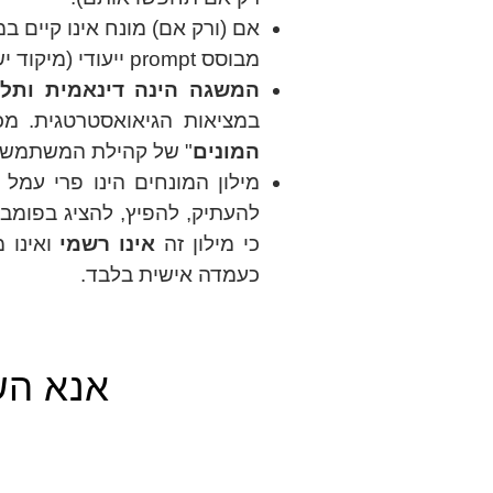
אם (ורק אם) מונח אינו קיים ב
מבוסס prompt ייעודי (מיקוד ישראלי ודגשים פיזיים ותוכניים אחרים). יודגש שאין לעורך המילון אחריות לתוכן זה.
המשגה הינה דינאמית ותל
במציאות הגיאואסטרטגית. מכא
המונים
" של קהילת המשתמשים 
מילון המונחים הינו פרי עמל 
להעתיק, להפיץ, להציג בפומב
כי מילון זה
אינו רשמי
ואינו 
כעמדה אישית בלבד.
אנא הש