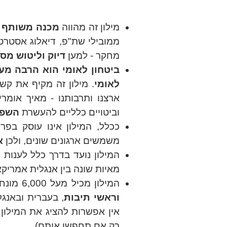
מילו
ן
זה מהווה
מכנה משותף מ
ממובילי שת"פ, דיאלוג אסטרטגי
מחקר - למען
דיוק וליטוש מסר
ביטחון לאומי הוא הרבה מ
לאומי
. מילון זה מקיף את קש
ארצנו ותרבותנו - מאיך אומר
וביטויים כלליים להעשרת
השפ
ככלל, המילון אינו עוסק בפר
משמשים ארגונים שונים, ולכן
א
המילון נועד בדרך כלל לענות
מאיות שונה בין אנגלית אמריקאית לבריטית (defense/defence) ועד המש
המילון מכיל מעל 6,000
מונח
וראשי תיבות
, בעברית ובאנג
אין אפשרות להציג את המילון
רק אם תחפשו אותם).