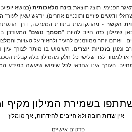
מאגר הפנימי, תוצג תוצאת
בינה מלאכותית
(בנושא יופיע: AI KNOWLEDGE).
וית הקשר
- מהתקדמות בתורת המערכה, דרך התפתחות 
ן שמילון כזה חייב להיות "
מסמך נושם
" המעודכן בר
- ואתם יותר ממוזמנים להעיר ולהאיר על טעויות והמלצו
רב ומוגן
בזכויות יוצרים
. השימוש בו מותר לצורך עיון וב
י או למסור לצד שלישי כל חלק מהמילון בלא קבלת הסכמה
מחייב, העורך אינו אחראי לכל שימוש שיעשה במידע המופ
תתפו בשמירת המילון מקיף ומ
אין שדות חובה ולא חייבים להזדהות, אך מומלץ
פרטים אישיים