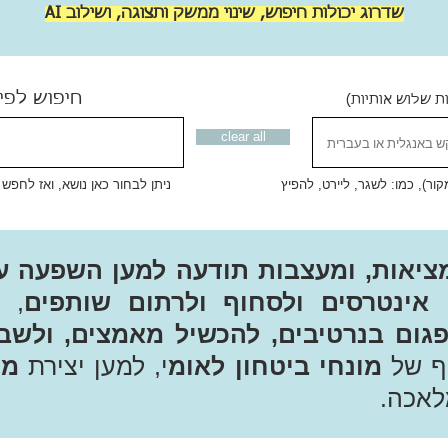
שדרוג יכולות חיפוש, שינוי ממשק ותצוגה, ושילוב AI
חיפוש לפי
ת שלוש אותיות)
clear all
ר), כמו: לשגר, ליירט, להפיץ
ניתן לבחור כאן נושא, ואז לחפש
ציאות, ומעצבות תודעה למען השפעה ע
אינטרסים ולסחוף ולרתום שותפים
, 
גום בנרטיבים, להכשיל מאמצים, ולשב
יף של
מונחי ביטחון לאומ
י, למען יצירת
מכ
לאכה.