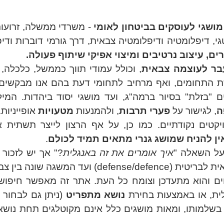
ושגי לעוסקים בביטחון לאומי
- משרדי ממשלה, זרועות 
, דיפלומטיה ודיפלומטיה צבאית, דרך גורמי דוברות ודיפ
ים, עיצוב נרטיבים ומיצוי אפיקי שיתוף פעולה.
עבר לעוצמה צבאית
, וכולל עמודי תווך כממשל, כלכלה,
ת התחומים, ואף מרחיב לתחומי דעת בהם אנו מבקשים ל
ים "בזלת" בסיור ברמה"ג, ועד מושגי יסוד ביהדות. המי
ה
, לגישור על
פערי תרבות
, ולהמנעות
מטעויות
אופייניות.
ויקטים נקודתיים. כמו כן, על אף הרצון לייצר תשתית 
ין להניח שמושג גנרי מתאים תמיד לכולם
.
 על השאלה "
איך אומרים את זה באנגלית
?" אך יש לזכור 
גה שונה בין צבא ארה"ב לנאט"ו.
ים והוא מתעדכן וצומח כל העת. אתר זה מאפשר חיפו
לית, או באמצעות בחירת
נושא מתפריט
(ניתן גם לבחור נ
 בשלמותו, ומאות מושגים כלל אינם מקוטלגים תחת נושא